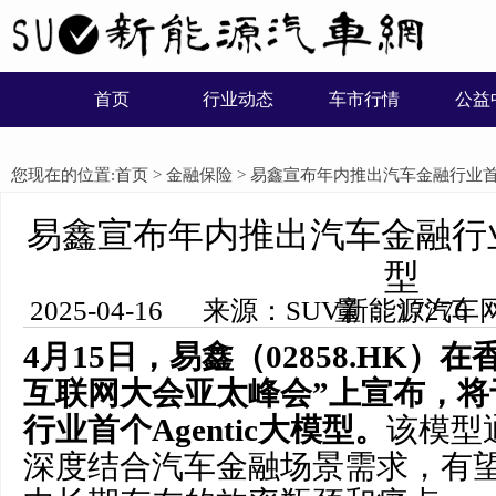
首页
行业动态
车市行情
公益
您现在的位置:
首页
>
金融保险
> 易鑫宣布年内推出汽车金融行业首个A
易鑫宣布年内推出汽车金融行业首
型
2025-04-16 来源：SUV新能源汽车网 编辑：木子 浏览量： 17276
4月15
日，易
鑫
（0
2858.HK
）
在香
互联网大会亚太峰会
”上
宣布
，将
行业首个Agentic大模型。
该模型
深度结合汽车金融场景需求，有