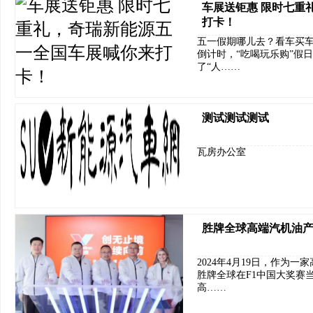
车展送钜惠 限时七重
打卡！
五一假期哪儿去？看车买
倒计时，“吃喝玩乐购”假
了“人……
测试测试测试
瓦房办公室
胜牌全球高端汽机油产
2024年4月19日，作为
胜牌全球在F1中国大奖赛
高……