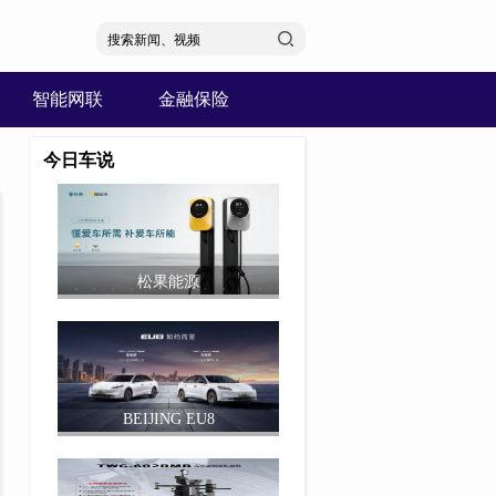
智能网联
金融保险
今日车说
松果能源
BEIJING EU8