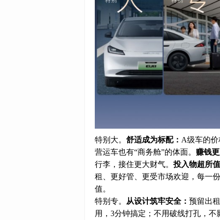
特别大。
舒适成为标配：
A级车的价
营运车也有“商务舱”的体面。
赚钱更
行李，接住更大财气。
投入物超所
租、更好管、更受市场欢迎，每一
值。
特别专。
从设计筑牢安全
：
预留出
用，3分钟搞定；不用破线打孔，不