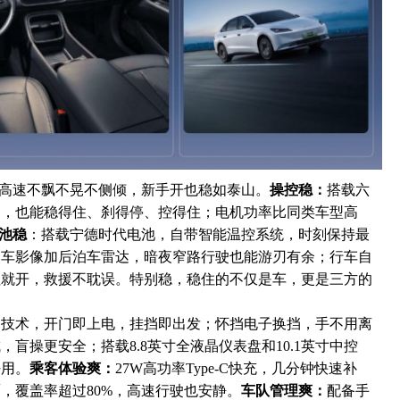
，高速不飘不晃不侧倾，新手开也稳如泰山。
操控稳：
搭载六
口，也能稳得住、刹得停、控得住；电机功率比同类车型高
池稳
：搭载宁德时代电池，自带智能温控系统，时刻保持最
倒车影像加后泊车雷达，暗夜窄路行驶也能游刃有余；行车自
拉就开，救援不耽误。特别稳，稳住的不仅是车，更是三方的
动技术，开门即上电，挂挡即出发；怀挡电子换挡，手不用离
盲操更安全；搭载8.8英寸全液晶仪表盘和10.1英寸中控
好用。
乘客体验爽：
27W高功率Type-C快充，几分钟快速补
，覆盖率超过80%，高速行驶也安静。
车队管理爽：
配备手