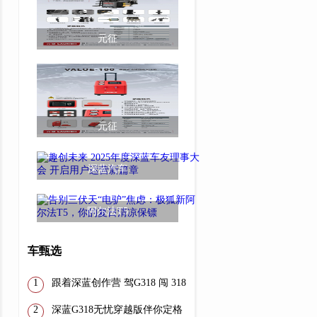
元征
元征
深蓝汽车
阿尔法T5
车甄选
跟着深蓝创作营 驾G318 闯 318
深蓝G318无忧穿越版伴你定格