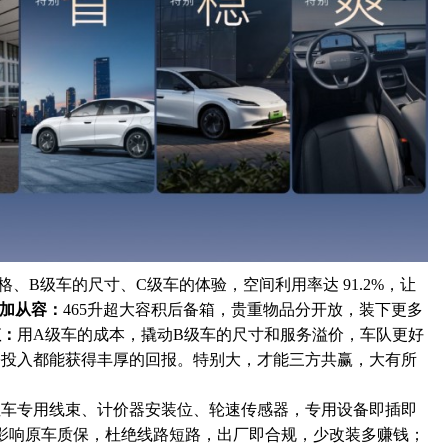
格、B级车的尺寸、C级车的体验，空间利用率达 91.2%，让
加从容：
465升超大容积后备箱，贵重物品分开放，装下更多
值：
用A级车的成本，撬动B级车的尺寸和服务溢价，车队更好
份投入都能获得丰厚的回报。特别大，才能三方共赢，大有所
租车专用线束、计价器安装位、轮速传感器，专用设备即插即
影响原车质保，杜绝线路短路，出厂即合规，少改装多赚钱；