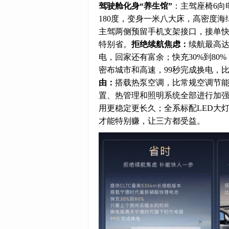
驾驶舱化身“养生馆”
：主驾座椅6向
180度，变身一米八大床，高密度
主驾两侧预留手机支架接口，接单
特别省。
拒绝续航焦虑：
续航最高达
电，回家还有富余；快充30%到8
密布城市和高速，99秒完成换电，
由
：
搭载热泵空调，比常规空调节能
置、热管理和照明系统全部进行加强
用更稳定更长久；全系标配LED大
才能特别赚，让三方都受益。