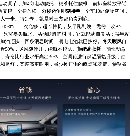
电动调节，加4向电动腰托，精准托住腰椎；前排座椅放平近
海绵支撑，全身放松；
分秒必争即刻接单
：全车18处储物空间，
快人一步。特别专，就是对三方都负责到底。
535km，一次充够，超长待机，从早跑到晚，无需二次补
0%，只需要买瓶水、活动腿脚的时间，它就能满血复活；换电站
比加油还快，回条消息时间，满电电池就已换好。
冬天暖风自
近50%，暖风随便开，续航不掉队。
拒绝高损耗：
前驱动悬
，寿命比行业水平高出30%；空调箱进行保温隔热升级，使
灯和尾灯，亮度高更耐用，减少换灯泡的麻烦和花费。特别省