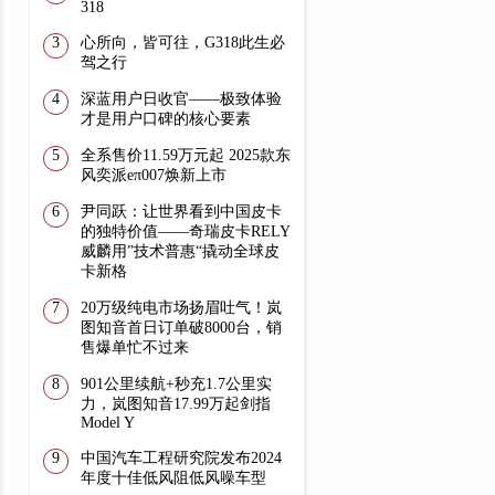
318
心所向，皆可往，G318此生必
驾之行
深蓝用户日收官——极致体验
才是用户口碑的核心要素
全系售价11.59万元起 2025款东
风奕派eπ007焕新上市
尹同跃：让世界看到中国皮卡
的独特价值——奇瑞皮卡RELY
威麟用”技术普惠“撬动全球皮
卡新格
20万级纯电市场扬眉吐气！岚
图知音首日订单破8000台，销
售爆单忙不过来
901公里续航+秒充1.7公里实
力，岚图知音17.99万起剑指
Model Y
中国汽车工程研究院发布2024
年度十佳低风阻低风噪车型