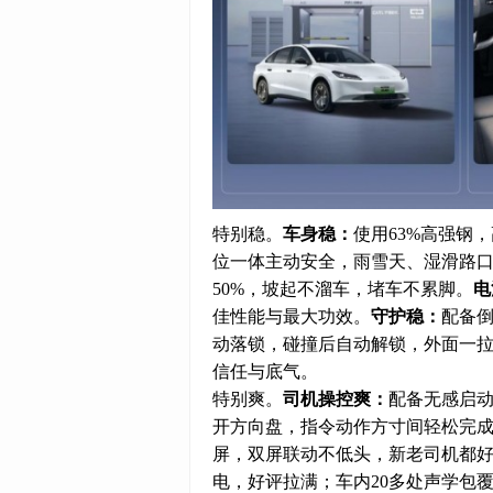
特别稳。
车身稳：
使用63%高强钢
位一体主动安全，雨雪天、湿滑路
50%，坡起不溜车，堵车不累脚。
电
佳性能与最大功效。
守护稳：
配备
动落锁，碰撞后自动解锁，外面一
信任与底气。
特别爽。
司机操控爽：
配备无感启
开方向盘，指令动作方寸间轻松完成，
屏，双屏联动不低头，新老司机都
电，好评拉满；车内20多处声学包覆