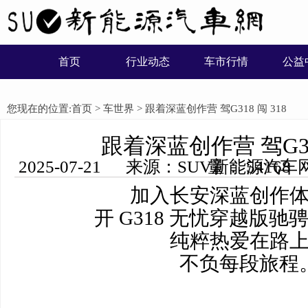
首页
行业动态
车市行情
公益
您现在的位置:
首页
>
车世界
> 跟着深蓝创作营 驾G318 闯 318
跟着深蓝创作营 驾G318
2025-07-21 来源：SUV新能源汽车网 编辑：木子 浏览量： 54168
加入长安深蓝创作
开 G318 无忧穿越版驰骋
纯粹热爱在路
不负每段旅程