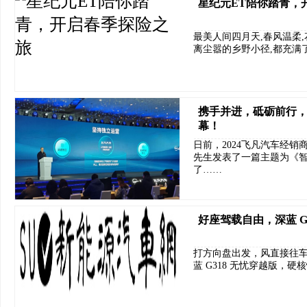
星纪元ET陪你踏青，
最美人间四月天,春风温柔
离尘嚣的乡野小径,都充满
携手并进，砥砺前行，
幕！
日前，2024飞凡汽车经销
先生发表了一篇主题为《智
了……
好座驾载自由，深蓝 G
打方向盘出发，风直接往车
蓝 G318 无忧穿越版，