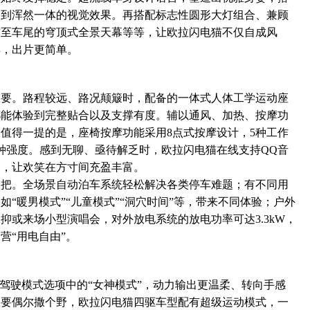
达到浑然一体的视觉效果。再搭配标志性圆形大灯组合、兼顾
贯至车尾的穹顶式全景天幕等等，让欧拉闪电猫不仅自成风
具，出片更简单。
重要。路程较远、路况颠簸时，配备的一体式人体工学运动座
都能体验到完整贴合以及支撑有度。辅以通风、加热、按摩功
值得一提的是，座椅按摩功能采用8点式按摩设计，5种工作
种强度。感到无聊、亟待解乏时，欧拉闪电猫在线支持QQ音
展，让欢笑在方寸间充盈丰富。
一把。全场景自动泊车系统轻松解决各类停车难题；有不同用
“暖男模式”“儿童模式”“洞穴时间”等，带来不同体验；户外
抑或来场小型演唱会，对外放电系统的放电功率可达3.3kW，
营“用电自由”。
开驾驶模式选项中的“女神模式”，动力输出更温柔、转向手感
想要偶尔撒个野，欧拉闪电猫四驱车型配有超级运动模式，一