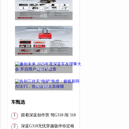
元征
元征
深蓝汽车
阿尔法T5
车甄选
跟着深蓝创作营 驾G318 闯 318
深蓝G318无忧穿越版伴你定格