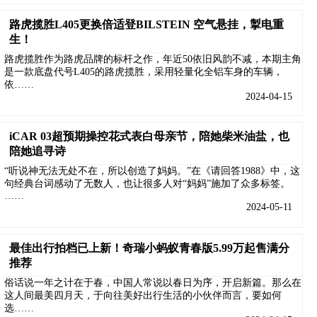
路虎揽胜L405更换倍适登BILSTEIN 空气悬挂，掣电重
生！
路虎揽胜作为路虎品牌的标杆之作，年近50依旧风韵不减，本期主角
是一款底盘代号L405的路虎揽胜，采用轻量化全铝车身的车辆，
依……
2024-04-15
iCAR 03超预期操控花式表白母亲节，陪她柴米油盐，也
陪她追寻诗
“听说神无法无处不在，所以创造了妈妈。”在《请回答1988》中，这
句经典台词感动了无数人，也让很多人对“妈妈”施加了众多标签。
……
2024-05-11
最佳出行拍档已上新！奇瑞小蚂蚁青春版5.99万起售满分
推荐
俗话说一年之计在于春，中国人常说以春日为序，开启新篇。那么在
这人间最美四月天，于向往美好出行生活的小伙伴而言，要如何
选……