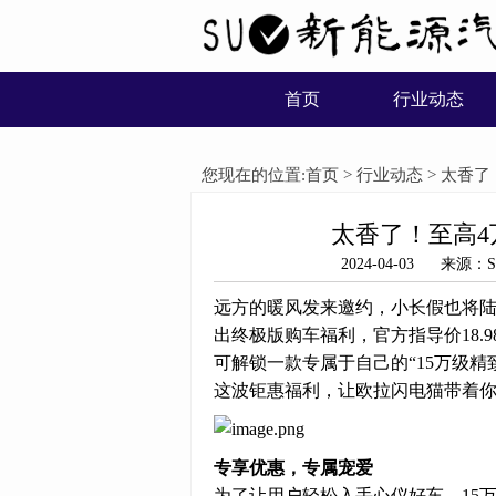
首页
行业动态
您现在的位置:
首页
>
行业动态
> 太香
太香了！至高4
2024-04-03 来
远方的暖风发来邀约，小长假也将陆
出终极版购车福利，官方指导价18.
可解锁一款专属于自己的“15万级
这波钜惠福利，让欧拉闪电猫带着
专享优惠，专属宠爱
为了让用户轻松入手心仪好车，15