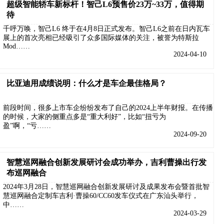
超级智能轿车新标杆！智己L6预售价23万~33万，值得期
待
千呼万唤，智己L6 终于在4月8日正式发布。智己L6之前在日内瓦车
展上的首次亮相已经吸引了众多国际媒体的关注，被誉为特斯拉
Mod……
2024-04-10
比亚迪用成绩说明：什么才是车企最佳格局？
前段时间，很多上市车企纷纷发布了自己的2024上半年财报。在传播
的时候，大家的侧重点多是“重大利好”，比如“扭亏为
盈”啊，“亏……
2024-09-20
智慧巡网融合创新发展研讨会成功举办，吉利曹操出行发
布巡网融合
2024年3月28日，智慧巡网融合创新发展研讨及成果发布会暨首批智
慧巡网融合定制车吉利·曹操60/CC60发车仪式在广东汕头举行，
中……
2024-03-29