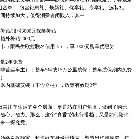
组合拳”，包含钜惠礼、焕新礼、优享礼、专享礼、选装礼、
空间持续加大，值得消费者闭眼入，其中
补贴/限时3000元保险补贴
外补贴2000元
卡（限民生欧拉联名信用卡），享1000元购车优惠券
量2年免费
非营运车主）；整车5年或15万公里质保；整车质保期内免费
车）
0米内基础安装（不含立柱），政策有效期2年
日常用车生活的各个层面，更是站在用户角度，做到了购无
省心、省力。那么，这个“真香”的出行搭档，又是如何陪伴
们来一探究竟。
猫始终发挥稳定。超流线车身设计语言，塑造出优雅身姿，搭