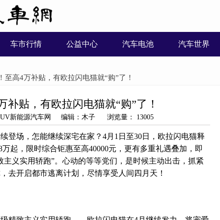
车市行情
公益中心
汽车电池
汽车世界
了！至高4万补贴，有欧拉闪电猫就“购”了！
万补贴，有欧拉闪电猫就“购”了！
源：SUV新能源汽车网 编辑：木子 浏览量： 13005
续登场，怎能继续深宅在家？4月1日至30日，欧拉闪电猫释
98万起，限时综合钜惠至高40000元，更有多重礼遇叠加，即
精致主义实用轿跑”。心动的等等党们，是时候主动出击，抓紧
你，去开启都市逃离计划，尽情享受人间四月天！
万级精致主义实用轿跑——欧拉闪电猫在4月继续发力，将宠爱