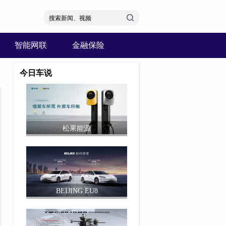
智能网联
金融保险
今日车说
松果能源
BEIJING EU8