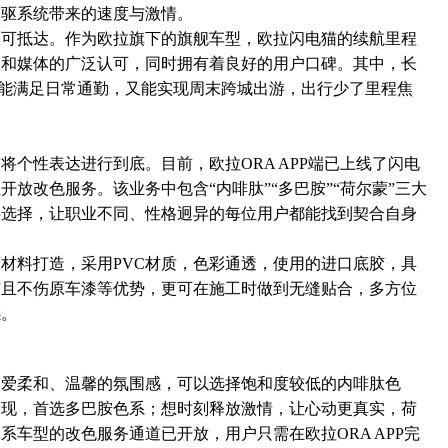
四驱系统带来的速度与激情。
便可抵达。作为欧拉旗下的旗舰车型，欧拉闪电猫的续航里程
构和媒体的广泛认可，同时拥有着良好的用户口碑。其中，长
，既能满足日常通勤，又能实现周末跨城出游，出行少了里程焦
个性表达进行到底。目前，欧拉ORA APP端已上线了闪电
放改色服务。该业务中包含“内啡肽”“多巴胺”“荷尔蒙”三大
供选择，让职业不同、性格迥异的每位用户都能找到契合自身
材料打造，采用PVC材质，色彩通透，使用的进口底胶，具
胶且不伤原车漆等优势，更可在施工时做到无缝贴合，多方位
感。
偏爱柔和、温馨的氛围感，可以选择饱和度较低的内啡肽色
表现，首选多巴胺色系；想时刻释放激情，让心动更真实，荷
车型的改色服务通道已开放，用户只需在欧拉ORA APP完