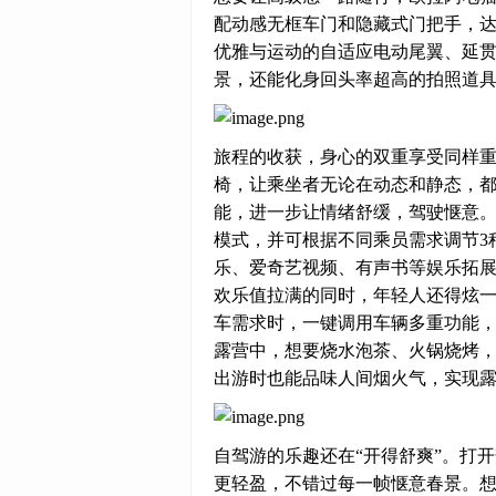
配动感无框车门和隐藏式门把手，
优雅与运动的自适应电动尾翼、延
景，还能化身回头率超高的拍照道
旅程的收获，身心的双重享受同样
椅，让乘坐者无论在动态和静态，
能，进一步让情绪舒缓，驾驶惬意。
模式，并可根据不同乘员需求调节3
乐、爱奇艺视频、有声书等娱乐拓
欢乐值拉满的同时，年轻人还得炫
车需求时，一键调用车辆多重功能，如
露营中，想要烧水泡茶、火锅烧烤，
出游时也能品味人间烟火气，实现露
自驾游的乐趣还在“开得舒爽”。打
更轻盈，不错过每一帧惬意春景。