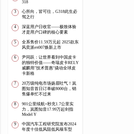
318
心所向，皆可往，G318此生必
驾之行
深蓝用户日收官——极致体验
才是用户口碑的核心要素
全系售价11.59万元起 2025款东
风奕派eπ007焕新上市
尹同跃：让世界看到中国皮卡
的独特价值——奇瑞皮卡RELY
威麟用”技术普惠“撬动全球皮
卡新格
20万级纯电市场扬眉吐气！岚
图知音首日订单破8000台，销
售爆单忙不过来
901公里续航+秒充1.7公里实
力，岚图知音17.99万起剑指
Model Y
中国汽车工程研究院发布2024
年度十佳低风阻低风噪车型