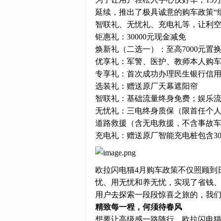
延续，推出了极具诚意的购车政策“
智联礼、无忧礼、充电礼等，让利
钜惠礼：30000元现金减免
焕新礼（二选一）：至高7000元置换
优享礼：军警、医护、教师本人购车额
专享礼：首次成功办理民生银行信用
选装礼：赠送原厂天幕遮阳帘
智联礼：基础流量终身免费；娱乐流
无忧礼：三电终身质保（限首任个人
道路救援（含无电救援，不含事故
充电礼：赠送原厂智能充电桩包含3
欧拉闪电猫4月购车政策不仅照顾到
忧、用无忧和养无忧，实现了省钱、
用户去探索一段段惊喜之旅的，我
精致每一程，何须待春风
想要让高级感一路随行，欧拉闪电