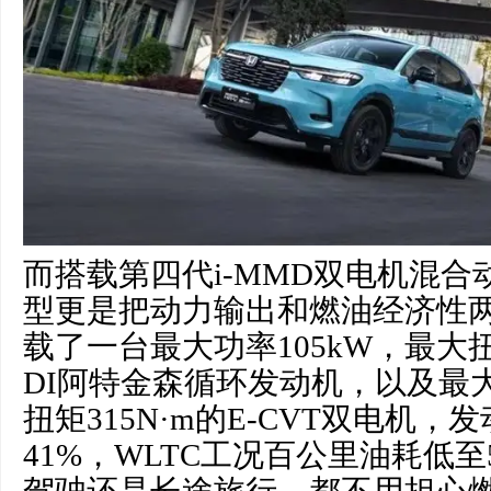
而搭载第四代i-MMD双电机混
型更是把动力输出和燃油经济性
载了一台最大功率105kW，最大扭矩1
DI阿特金森循环发动机，以及最大
扭矩315N·m的E-CVT双电机
41%，WLTC工况百公里油耗低至